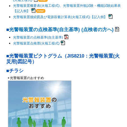
光警報装置概要表(火報工様式)、光警報装置外観試験・機能試験結果表
【記入例】
光警報装置接続図及び電源容量計算表(火報工様式)【記入例】
光警報装置の点検基準(自主基準) (点検者の方へ)
光警報装置の点検基準(自主基準)
光警報装置点検票(火報工様式)
光警報装置ピクトグラム（JIS8210：光警報装置(火
災用)図記号）
チラシ
• 光警報装置のおすすめ