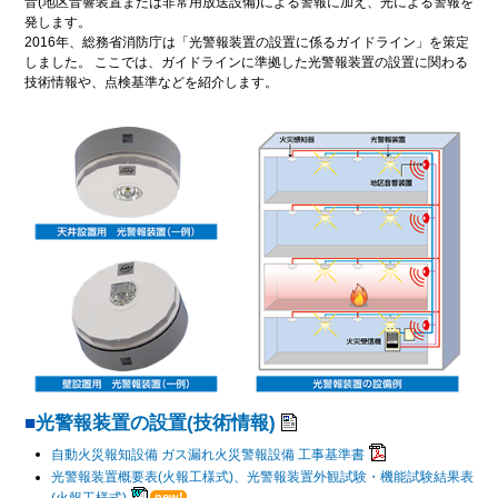
音(地区音響装置または非常用放送設備)による警報に加え、光による警報を
発します。
2016年、総務省消防庁は「光警報装置の設置に係るガイドライン」を策定
しました。 ここでは、ガイドラインに準拠した光警報装置の設置に関わる
技術情報や、点検基準などを紹介します。
光警報装置の設置(技術情報)
自動火災報知設備 ガス漏れ火災警報設備 工事基準書
光警報装置概要表(火報工様式)、光警報装置外観試験・機能試験結果表
(火報工様式)