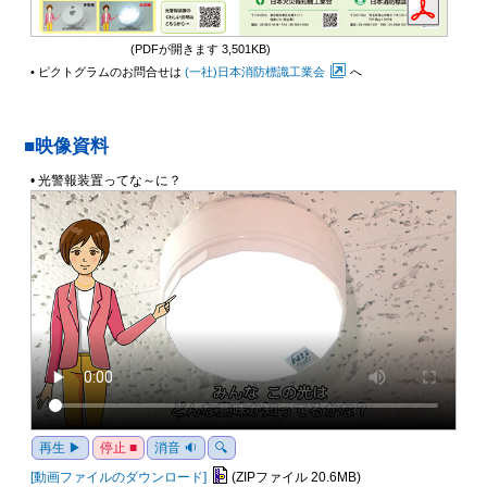
(PDFが開きます 3,501KB)
• ピクトグラムのお問合せは
(一社)日本消防標識工業会
へ
映像資料
• 光警報装置ってな～に？
再生 ▶
停止 ■
消音 🔉
🔍
[動画ファイルのダウンロード]
(ZIPファイル 20.6MB)