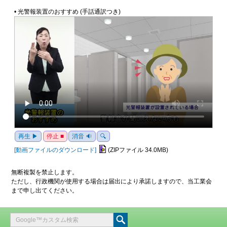
• 光警報装置のおすすめ (手話通訳つき)
再生 ▶
停止 ■
消音 🔉
🔍
[動画ファイルのダウンロード]
(ZIPファイル 34.0MB)
無断複製を禁止します。
ただし、行政機関が使用する場合は届出により承諾しますので、当工業会
まで申し出てください。