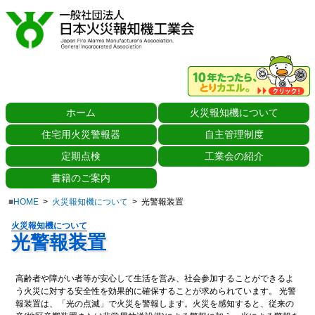
ホーム
火災報知機
について
住宅用火災警報器
自主管理制度
定期点検
工業会の紹介
書籍のご案内
HOME
火災報知機について
光警報装置
火災報知機について
光警報装置
高齢者や障がい者等が安心して生活を営み、社会参加することができるよ
う火災に対する安全性を効果的に確保することが求められています。 光警
報装置は、「光の点滅」で火災を警報します。火災を感知すると、従来の