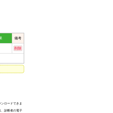
果
備考
削除
ウンロードできま
は、診断者の電子