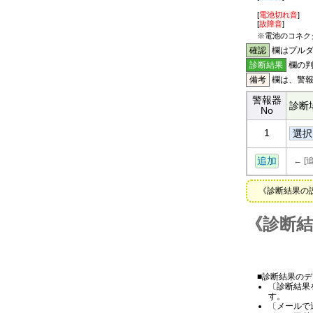
[
電池切れ音
]
[
故障音
]
※電池のコネク
確認
欄は
プルダ
診断結果
欄の判
備考
欄は、警報
警報器
診断
No
1
追加
←
[
《診断結果の
診断結
■診断結果の
〔診断結果
す。
〔メールで