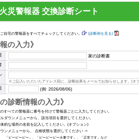
火災警報器 交換診断シート
ご自宅の警報器をすべてチェックしてください。
(診断例を見る)
情報の入力
居
家の診断書
者
ル
※ご記入いただいたアドレス宛に、診断結果をメールでお知らせします。(オプ
日
(例:
2026/08/06)
器の診断情報の入力
のすべての警報器に番号を付けて警報器ごとに入力してください。
ルダウンメニューから、該当項目を選択してください。
体的な場所の名前を記入してください。(オプション)
ウンメニューから、 点検状態を選択してください ⇒
「ピーピーピー」、「ピーピーピー火事です」、「正常です」など