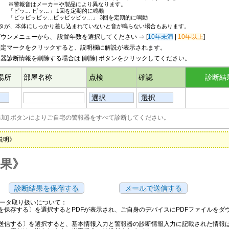
※警報音はメーカーや製品により異なります。
「ピッ… ピッ…」 1回を定期的に鳴動
「ピッピッピッ…ピッピッピッ…」 3回を定期的に鳴動
タが、本体にしっかり差し込まれていないと音が鳴らない場合もあります。
ウンメニューから、 設置年数を選択してください ⇒ [
10年未満
|
10年以上
]
定マークをクリックすると、説明欄に解説が表示されます。
器診断情報を削除する場合は [削除] ボタンをクリックしてください。
場所
部屋名称
点検
確認
診断結
追加] ボタンによりご自宅の警報器をすべて診断してください。
説明》
果
診断結果を保存する
データ取り扱いについて：
を保存する〕を選択するとPDFが表示され、ご自身のデバイスにPDFファイルをダ
送信する〕を選択すると、基本情報入力と警報器の診断情報入力に記載された情報