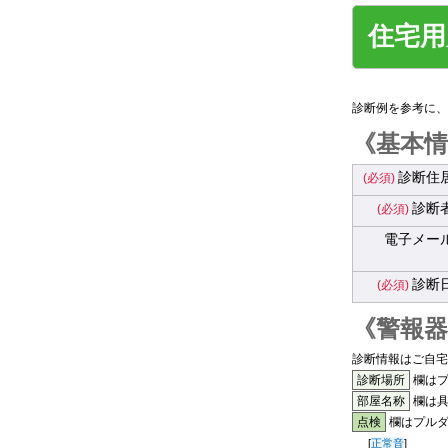
住宅用
診断例を参考に、
基本
診断住
診断
電子メー
診断
警報
診断情報はご自宅
診断場所
欄はプ
部屋名称
欄は具
点検
欄は
プルダ
[
正常音
]